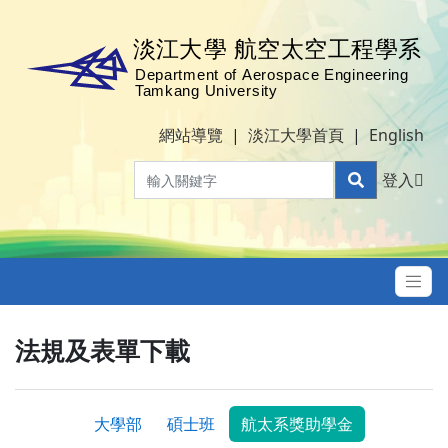
網站導覽
|
淡江大學首頁
|
English
登入
法規及表單下載
大學部
碩士班
航太系獎助學金