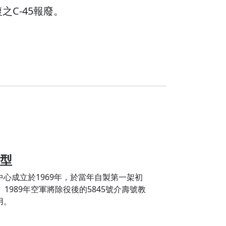
之C-45報廢。
模型
心成立於1969年，於當年自製第一架初
。1989年空軍將除役後的5845號介壽號教
用。