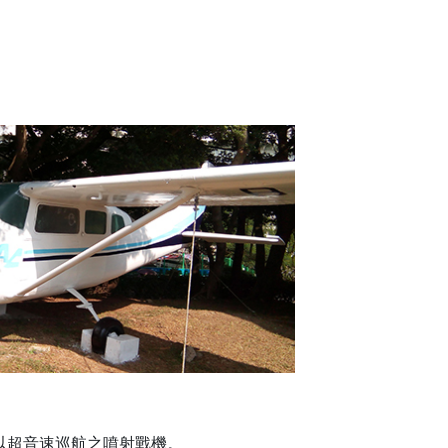
以超音速巡航之噴射戰機。