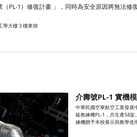
壽號（PL-1）修復計畫 」，同時為安全原因將無法修復
工學大樓 3 樓東側
介壽號PL-1 實機
中華民國空軍航空工業發展中
級教練機PL-1，共生產58架
練機贈予本校展示與教學使