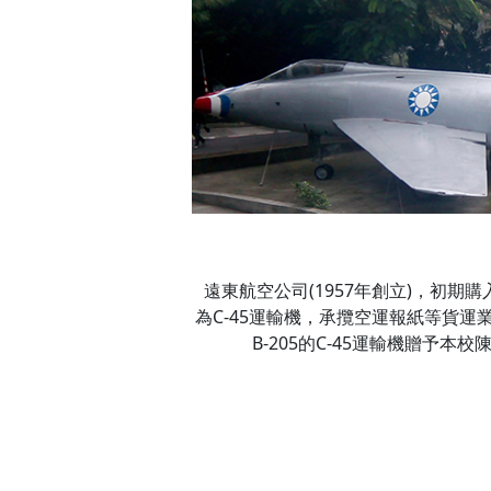
遠東航空公司(1957年創立)，初期購
為C-45運輸機，承攬空運報紙等貨運業
B-205的C-45運輸機贈予本校