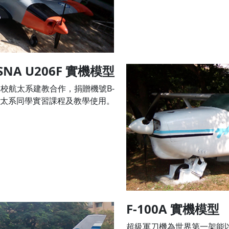
SNA U206F 實機模型
與本校航太系建教合作，捐贈機號B-
供航太系同學實習課程及教學使用。
F-100A 實機模型
超級軍刀機為世界第一架能