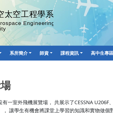
系所簡介
師資
課程資訊
高中生專
示場
外飛機展覽場， 共展示了CESSNA U206F、介壽號
）， 讓學生有機會將課堂上學習的知識和實物做個對