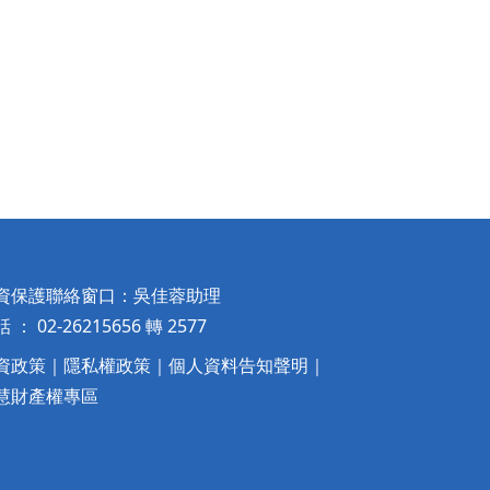
資保護聯絡窗口：吳佳蓉助理
 ： 02-26215656 轉 2577
資政策
｜
隱私權政策
｜
個人資料告知聲明
｜
慧財產權專區