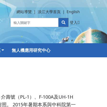
網站導覽
|
淡江大學首頁
|
English
登入
區
無人機應用研究中心
（PL-1）、F-100A及UH-1H
照。 2015年暑期本系與中科院第一