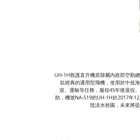
UH-1H救護直升機原隸屬內政部空勤
款經典的通用型飛機，使用於中低海
巡、運輸等任務，服役45年後退役
助，機號NA-519的UH-1H於2017
抵淡水校園，未來將提