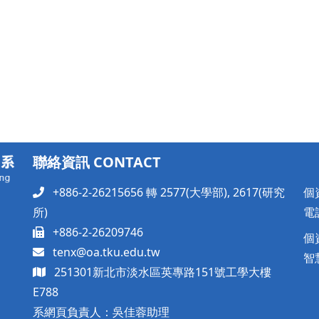
聯絡資訊 CONTACT
+886-2-26215656 轉 2577(大學部), 2617(研究
個
所)
電話
+886-2-26209746
個
tenx@oa.tku.edu.tw
智
251301新北市淡水區英專路151號工學大樓
E788
系網頁負責人：吳佳蓉助理