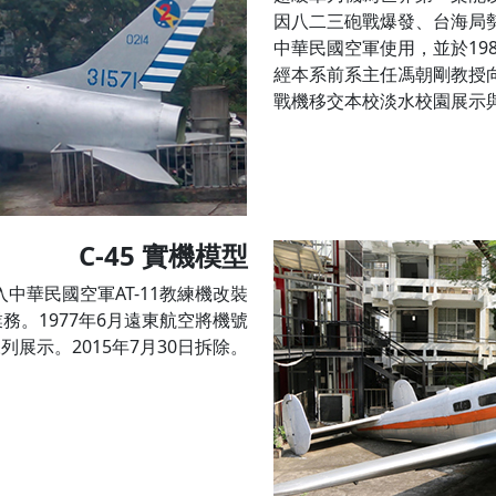
因八二三砲戰爆發、台海局勢
中華民國空軍使用，並於19
經本系前系主任馮朝剛教授向空
戰機移交本校淡水校園展示
C-45
實機模型
入中華民國空軍AT-11教練機改裝
務。1977年6月遠東航空將機號
陳列展示。2015年7月30日拆除。