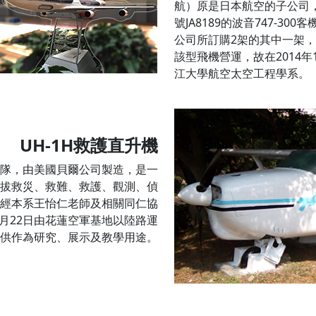
航）原是日本航空的子公司，
號JA8189的波音747-30
公司所訂購2架的其中一架，
該型飛機營運，故在2014
江大學航空太空工程學系。
UH-1H救護直升機
總隊，由美國貝爾公司製造，是一
拔救災、救難、救護、觀測、偵
。經本系王怡仁老師及相關同仁協
年12月22日由花蓮空軍基地以陸路運
供作為研究、展示及教學用途。