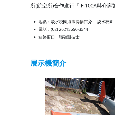
所(航空所)合作進行「 F-100A與介
地點：淡水校園
海事博物館
旁 、淡水校園
電話：(02) 26215656-3544
連絡窗口：張碩凱技士
展示機簡介