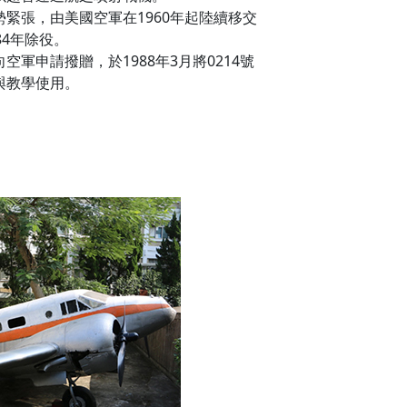
緊張，由美國空軍在1960年起陸續移交
84年除役。
軍申請撥贈，於1988年3月將0214號
與教學使用。