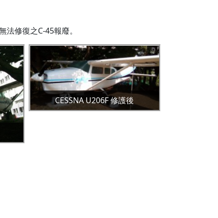
無法修復之C-45報廢。
CESSNA U206F 修護後