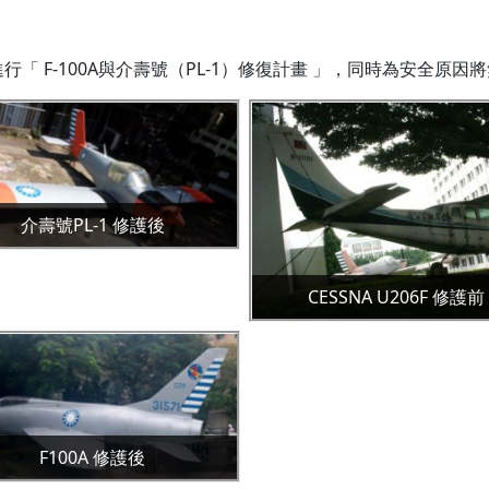
行「 F-100A與介壽號（PL-1）修復計畫 」，同時為安全原因將
介壽號PL-1 修護後
CESSNA U206F 修護前
F100A 修護後