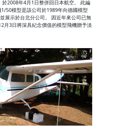
於2008年4月1日整併回日本航空。 此編
0客機1/50模型是該公司於1989年向德國模型
並展示於台北分公司。 因近年來公司已無
年12月3日將深具紀念價值的模型飛機贈予淡