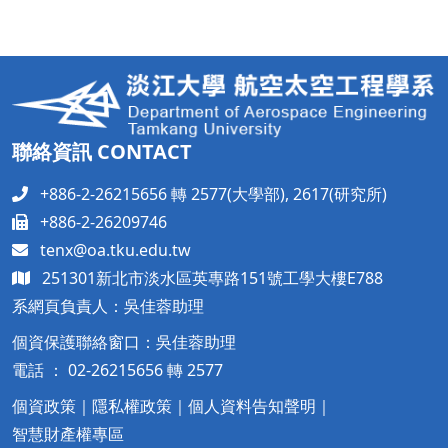
聯絡資訊 CONTACT
+886-2-26215656 轉 2577(大學部), 2617(研究所)
+886-2-26209746
tenx@oa.tku.edu.tw
251301新北市淡水區英專路151號工學大樓
E788
系網頁負責人：吳佳蓉助理
個資保護聯絡窗口：吳佳蓉助理
電話 ： 02-26215656 轉 2577
個資政策
｜
隱私權政策
｜
個人資料告知聲明
｜
智慧財產權專區