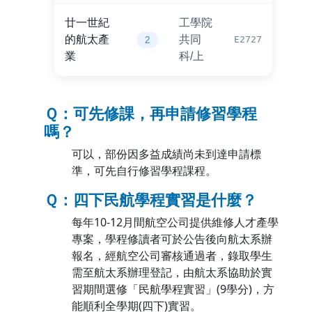
廿一世紀
工學院
的航太產
共同
E2727
2
業
科/上
Ｑ：可先修課，再申請修習學程
嗎？
可以，部份因多益成績尚未到達申請標
準，可先自行修習學程課程。
Ｑ：四下民航學程實習是什麼？
每年10-12月間航空公司提供維修人才產學
專案，學程修讀者可於公告後向航太系辦
報名，經航空公司審核通過者，錄取學生
需至航太系辦理登記，由航太系協助於實
習期間選修「民航學程實習」(9學分)，方
能順利全學期(四下)實習。