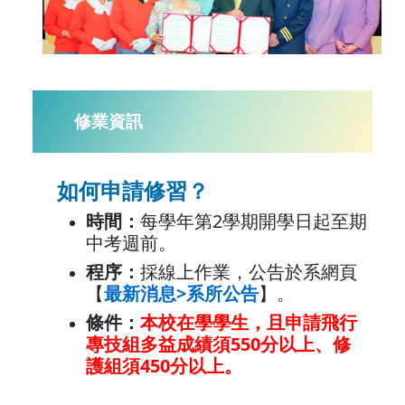
修業資訊
如何申請修習？
時間：
每學年第2學期開學日起至期
中考週前。
程序：
採線上作業，公告於系網頁
【
最新消息>系所公告
】。
條件：
本校在學學生，且申請飛行
專技組多益成績須550分以上、修
護組須450分以上。