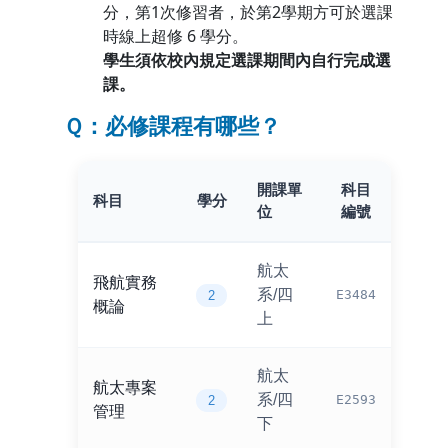
分，第1次修習者，於第2學期方可於選課
時線上超修 6 學分。
學生須依校內規定選課期間內自行完成選
課。
Ｑ：必修課程有哪些？
開課單
科目
科目
學分
位
編號
航太
飛航實務
系/四
E3484
2
概論
上
航太
航太專案
系/四
E2593
2
管理
下