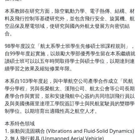
本系教師在研究方面，除空氣動力學、電子熱傳、結構、材
料及飛行控制等基礎研究外，並包含飛行安全、旋翼機、航
空品保及壓電領域，使研究與國內外航太發展方向密切結
合。
98學年度設立「航太系學士班學生先修碩士班課程規則」，
自99學年度起實施，以鼓勵大學部優秀學生留在本系繼續就
讀碩士班可以以五年時間取得學士與碩士學位，以期達到連
續學習之效果及縮短修業年限。
本系自103學年度起，與中華航空公司產學合作成立「民航
學分學程」另與長榮航太、漢翔公司、航太公會等公司長期
產學合作與實習，並和安捷飛航中心簽約共同培訓飛行員以
及與美國佛羅里達理工學院簽訂學士與民航駕駛員的雙聯學
制學位。以期培育出適職性高之航空人才。
本系特色領域
1. 振動與流固耦合 (Vibrations and Fluid-Solid Dynamics)
2. 無人飛行載具 (Unmanned Aerial Vehicle)