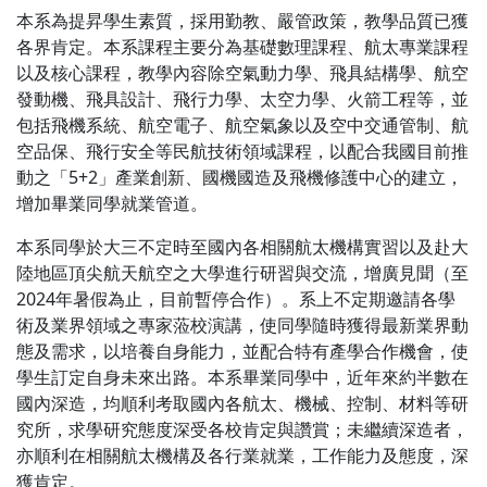
本系為提昇學生素質，採用勤教、嚴管政策，教學品質已獲
各界肯定。本系課程主要分為基礎數理課程、航太專業課程
以及核心課程，教學內容除空氣動力學、飛具結構學、航空
發動機、飛具設計、飛行力學、太空力學、火箭工程等，並
包括飛機系統、航空電子、航空氣象以及空中交通管制、航
空品保、飛行安全等民航技術領域課程，以配合我國目前推
動之「5+2」產業創新、國機國造及飛機修護中心的建立，
增加畢業同學就業管道。
本系同學於大三不定時至國內各相關航太機構實習以及赴大
陸地區頂尖航天航空之大學進行研習與交流，增廣見聞（至
2024年暑假為止，目前暫停合作）。系上不定期邀請各學
術及業界領域之專家蒞校演講，使同學隨時獲得最新業界動
態及需求，以培養自身能力，並配合特有產學合作機會，使
學生訂定自身未來出路。本系畢業同學中，近年來約半數在
國內深造，均順利考取國內各航太、機械、控制、材料等研
究所，求學研究態度深受各校肯定與讚賞；未繼續深造者，
亦順利在相關航太機構及各行業就業，工作能力及態度，深
獲肯定。