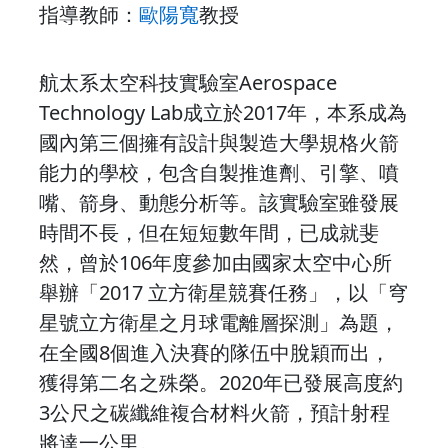
指導教師：
歐陽寬
教授
航太系太空科技實驗室Aerospace
Technology Lab成立於2017年，本系成為
國內第三個擁有設計與製造大學規格火箭
能力的學校，包含自製推進劑、引擎、噴
嘴、箭身、動態分析等。該實驗室雖發展
時間不長，但在短短數年間，已成就斐
然，曾於106年度參加由國家太空中心所
舉辦「2017 立方衛星競賽任務」，以「穹
星號立方衛星之月球電離層探測」為題，
在全國8個進入決賽的隊伍中脫穎而出，
獲得第二名之殊榮。2020年已發展高度約
3公尺之碳纖維複合材料火箭，預計射程
將達一公里。