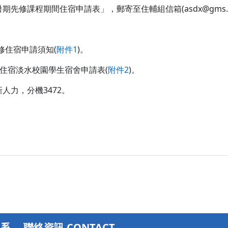
課程期間住宿申請表」，郵寄至住輔組信箱(asdx@gms.tku
修住宿申請須知(
附件1
)。
住宿淡水校園學生宿舍申請表(
附件2
)。
力，分機3472。
聯絡資訊 CONTACT