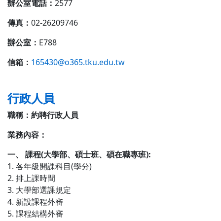
辦公室電話：
2577
傳真：
02-26209746
辦公室：
E788
信箱：
165430@o365.tku.edu.tw
行政人員
職稱：約聘行政人員
業務內容：
一、 課程(大學部、碩士班、碩在職專班):
1. 各年級開課科目(學分)
2. 排上課時間
3. 大學部選課規定
4. 新設課程外審
5. 課程結構外審