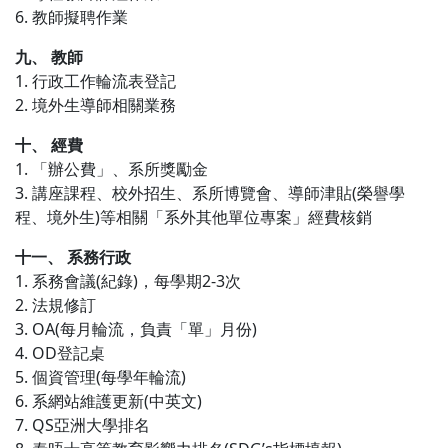
6. 教師擬聘作業
九、 教師
1. 行政工作輪流表登記
2. 境外生導師相關業務
十、 經費
1. 「辦公費」、系所獎勵金
3. 講座課程、校外招生、系所博覽會、導師津貼(榮譽學
程、境外生)等相關「系外其他單位專案」經費核銷
十一、 系務行政
1. 系務會議(紀錄)，每學期2-3次
2. 法規修訂
3. OA(每月輪流，負責「單」月份)
4. OD登記桌
5. 個資管理(每學年輪流)
6. 系網站維護更新(中英文)
7. QS亞洲大學排名