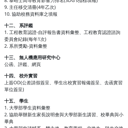
8. 泰晤士高等教育影響力排名(SDG’s指標填報)
9. 主任移交清冊(4年乙次)
10. 協助校務資料庫之填報
十二、 系評鑑
1. 工程教育認證-自評報告書資料彙整、工程教育認證諮詢
委員會紀錄(每年1次)
2. 系所獎勵-資料彙整
十三、 無人機應用研究中心
公函、評鑑、網頁
十四、 校外實習
上簽OD(公差請假簽呈、學生出校實習報備簽呈、去函實習
單位簽呈)
十五、 學生
1. 大學部學生資料彙整
2. 協助舉辦新生家長說明會與大學部新生講習、校畢典與小
畢典