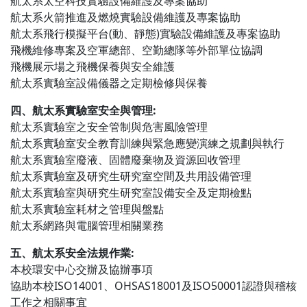
航太系太空科技實驗設備維護及專案協助
航太系火箭推進及燃燒實驗設備維護及專案協助
航太系飛行模擬平台(動、靜態)實驗設備維護及專案協助
飛機維修專案及空軍總部、空勤總隊等外部單位協調
飛機展示場之飛機保養與安全維護
航太系實驗室設備儀器之定期檢修與保養
四、航太系實驗室安全與管理:
航太系實驗室之安全管制與危害風險管理
航太系實驗室安全教育訓練與緊急應變演練之規劃與執行
航太系實驗室廢液、固體廢棄物及資源回收管理
航太系實驗室及研究生研究室空間及共用設備管理
航太系實驗室與研究生研究室設備安全及定期檢點
航太系實驗室耗材之管理與盤點
航太系網路與電腦管理相關業務
五、航太系安全法規作業:
本校環安中心交辦及協辦事項
協助本校ISO14001、OHSAS18001及ISO50001認證與稽核
工作之相關事宜