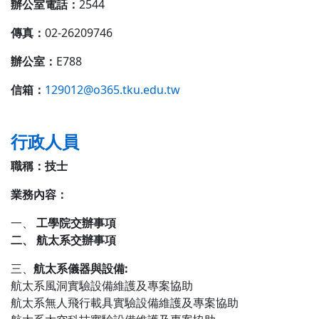
辦公室電話：
2544
傳真：
02-26209746
辦公室：
E788
信箱：
129012@o365.tku.edu.tw
行政人員
職稱：技士
業務內容：
一、
工學院交辦事項
二、 航太系交辦事項
三、
航太系儀器與設備:
航太系風洞實驗設備維護及專案協助
航太系無人飛行載具實驗設備維護及專案協助