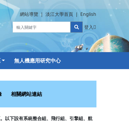
網站導覽
|
淡江大學首頁
|
English
登入
區
無人機應用研究中心
錄
相關網站連結
源。以下設有系統整合組、飛行組、引擎組、航