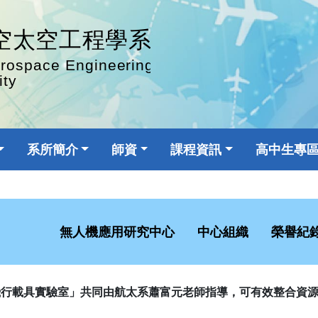
系所簡介
師資
課程資訊
高中生專
無人機應用研究中心
中心組織
榮譽紀
飛行載具實驗室」共同由航太系蕭富元老師指導，可有效整合資