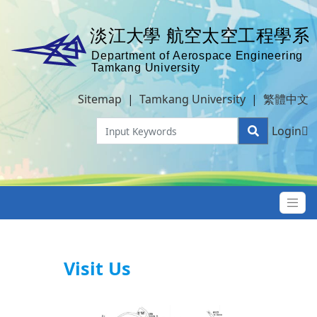
Sitemap
|
Tamkang University
|
繁體中文
Login
Visit Us